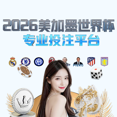
网站地图
yy易游(中国)体育.官方网站-米乐