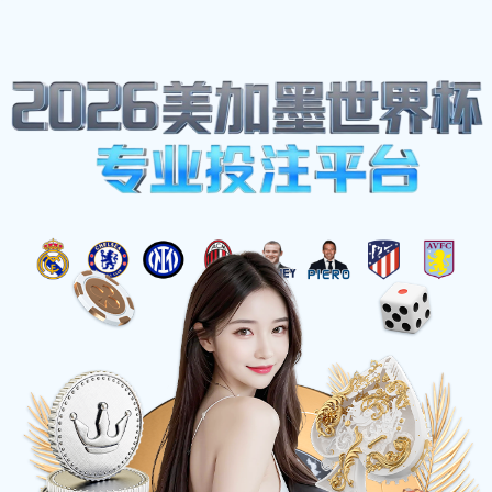
yy易游(中国)体育.官方网站-米乐
网站地图
JUTZE SEMI-2500