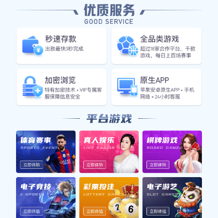
主副相机协同工作，兼顾全检项目效率以及高精度巡检项目需求
视觉系统
0.5um精度光栅尺+高速度直线电机运动模块，视觉系统XYZ方向运
动
运动稳定可靠
高精度大理石工作平台保证绝对运动时精度稳定可靠
同步工作模式
检测机夹爪+推杆同步工作模式，支持最窄板边距2.5mm
AI分割算法
支持应用AI分割算法处理灰度对比度较小的金球鱼尾等特征，辅助
计算