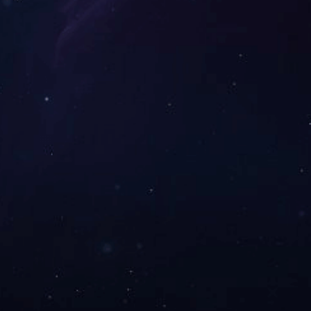
✅【hbwaloveyuebao.com】是yy易游(中国)体育官方网站-米乐。
新闻资讯
联系德泰
司新闻
联系我们
业资讯
见问题