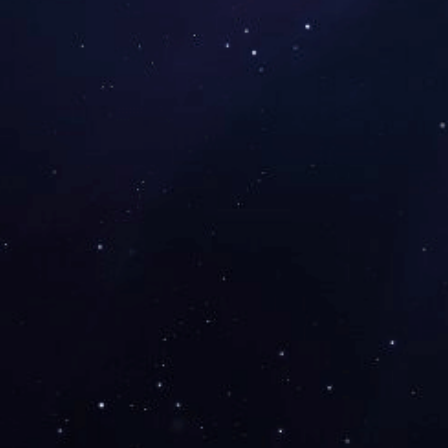
yy易游(中国)体育.官方网站-米乐 - 🧧🧧😄😄✅yy易游
互动。yy易游，让运动更快乐，让精彩永不落幕！
友情链接:
关于我们
产品中心
公司简介
锡膏印刷检测设备SPI
公
解决方案
锡膏印刷设备
行
合作客户
SMT及周边相关产品
常
光学检测设备AOI
回流焊设备
配件耗材供应