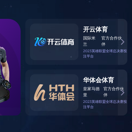
决方案
合作客户
新闻资讯
联系我们