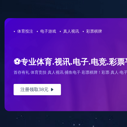
网站地图
yy易游(中国)体育.官方网站-米乐