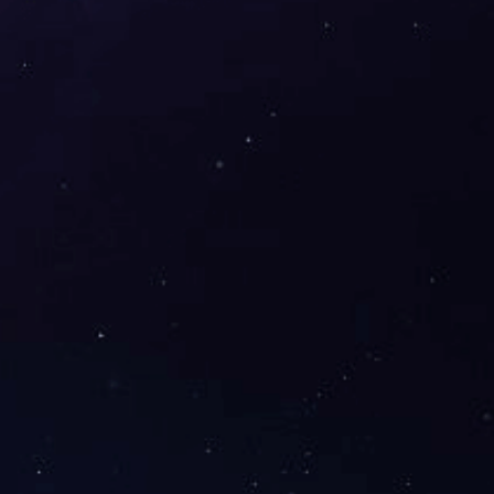
我们致力于为用户提供最及时的赛事资讯、最清晰的直播体验和最热烈的社区