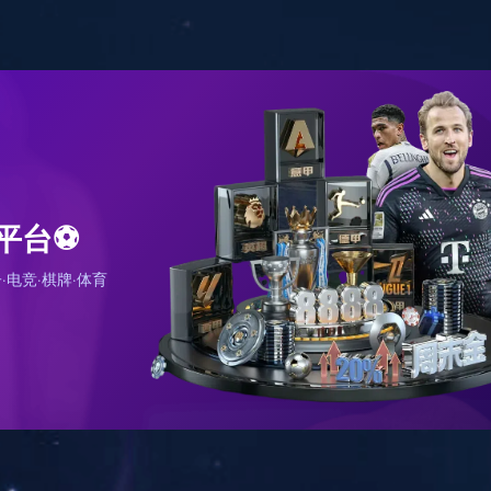
网站首页
公司简介
产品中心
解