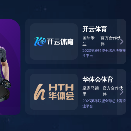
决方案
合作客户
新闻资讯
联系我们